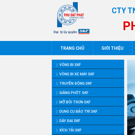
CTY T
P
TRANG CHỦ
GIỚI THIỆU
〉 VÒNG BI SKF
〉 VÒNG BI XE MÁY SKF
〉 TRUYỀN ĐỘNG SKF
〉 GIĂNG PHỚT SKF
〉 MỠ BÔI TRƠN SKF
〉 DỤNG CỤ BẢO TRÌ SKF
〉 DÂY ĐAI SKF
〉 XÍCH TẢI SKF