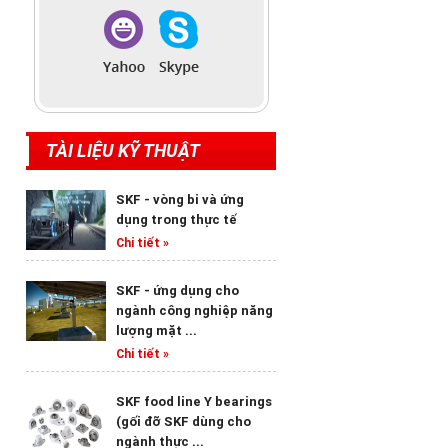
TÀI LIỆU KỸ THUẬT
SKF - vòng bi và ứng
dụng trong thực tế
Chi tiết »
SKF - ứng dụng cho
ngành công nghiệp năng
lượng mặt ...
Chi tiết »
SKF food line Y bearings
(gối đỡ SKF dùng cho
ngành thực ...