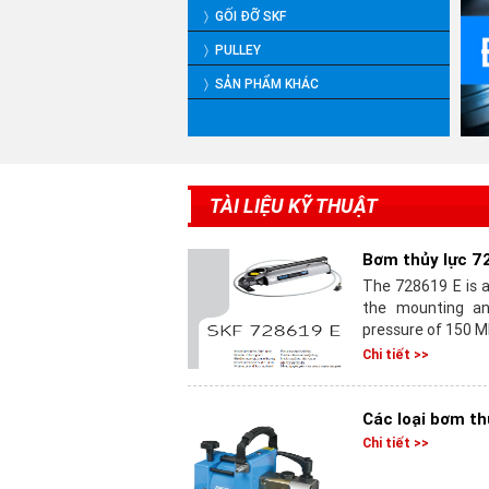
〉 GỐI ĐỠ SKF
〉 PULLEY
〉 SẢN PHẨM KHÁC
TÀI LIỆU KỸ THUẬT
Bơm thủy lực 7
The 728619 E is a
the mounting a
pressure of 150 MP
Chi tiết >>
Các loại bơm th
Chi tiết >>