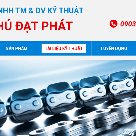
NHH TM & DV KỸ THUẬT
HÚ ĐẠT PHÁT
0903
SẢN PHẨM
TÀI LIỆU KỸ THUẬT
TUYỂN DỤNG