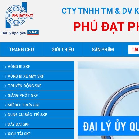
CTY TNHH TM & DV 
PHÚ ĐẠT P
TRANG CHỦ
GIỚI THIỆU
SẢN PHẨM
TÀI
〉 VÒNG BI SKF
〉 VÒNG BI XE MÁY SKF
〉 TRUYỀN ĐỘNG SKF
〉 GIĂNG PHỚT SKF
〉 MỠ BÔI TRƠN SKF
〉 DỤNG CỤ BẢO TRÌ SKF
〉 DÂY ĐAI SKF
〉 XÍCH TẢI SKF