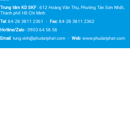
Trung tâm KD SKF :
612 Hoàng Văn Thụ, Phường Tân Sơn Nhất,
Thành phố Hồ Chí Minh
Tel:
84-28 3811 2361 -
Fax:
84-28 3811 2362
Hotline/Zalo :
0903 64 58 58
Email:
tung.vinh@phudatphat.com -
Web:
www.phudatphat.com