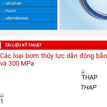
〉 GỐI ĐỠ SKF
〉 PULLEY
〉 SẢN PHẨM KHÁC
TÀI LIỆU KỸ THUẬT
Các loại bơm thủy lực dẫn động bằn
và 300 MPa
THAP