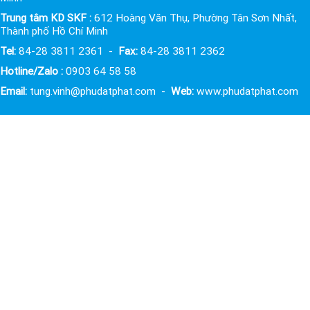
Trung tâm KD SKF :
612 Hoàng Văn Thụ, Phường Tân Sơn Nhất,
Thành phố Hồ Chí Minh
Tel:
84-28 3811 2361 -
Fax:
84-28 3811 2362
Hotline/Zalo :
0903 64 58 58
Email:
tung.vinh@phudatphat.com -
Web:
www.phudatphat.com