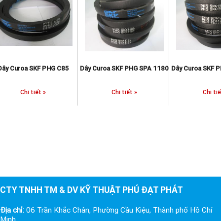
85
Dây Curoa SKF PHG SPA 1180
Dây Curoa SKF PHG SPA 1220
Dây Cu
Chi tiết »
Chi tiết »
CTY TNHH TM & DV KỸ THUẬT PHÚ ĐẠT PHÁT
Địa chỉ:
06 Trần Khắc Chân, Phường Cầu Kiệu, Thành phố Hồ Chí
Minh