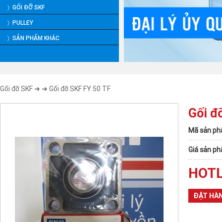
〉 GỐI ĐỠ SKF
〉 PULLEY
〉 SẢN PHẨM KHÁC
Gối đỡ SKF
➜
➜ Gối đỡ SKF FY 50 TF
Gối đ
Mã sản ph
Giá sản p
HOTL
ĐẶT HÀ