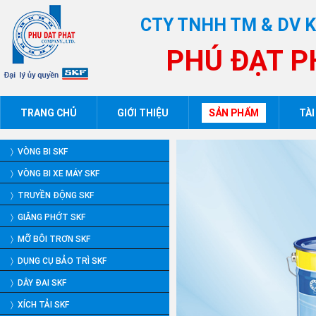
CTY TNHH TM & DV 
PHÚ ĐẠT P
TRANG CHỦ
GIỚI THIỆU
SẢN PHẨM
TÀI
〉 VÒNG BI SKF
〉 VÒNG BI XE MÁY SKF
〉 TRUYỀN ĐỘNG SKF
〉 GIĂNG PHỚT SKF
〉 MỠ BÔI TRƠN SKF
〉 DỤNG CỤ BẢO TRÌ SKF
〉 DÂY ĐAI SKF
〉 XÍCH TẢI SKF