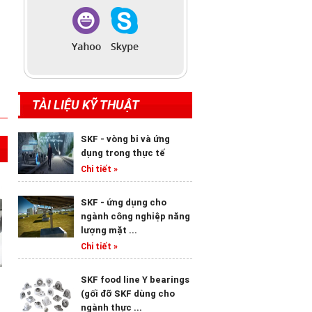
TÀI LIỆU KỸ THUẬT
SKF - vòng bi và ứng
dụng trong thực tế
Chi tiết »
SKF - ứng dụng cho
ngành công nghiệp năng
lượng mặt ...
Chi tiết »
SKF food line Y bearings
(gối đỡ SKF dùng cho
Dây đai SKF PHG B36
Dây đai SKF PHG SPA 1500
Dây đai
ngành thực ...