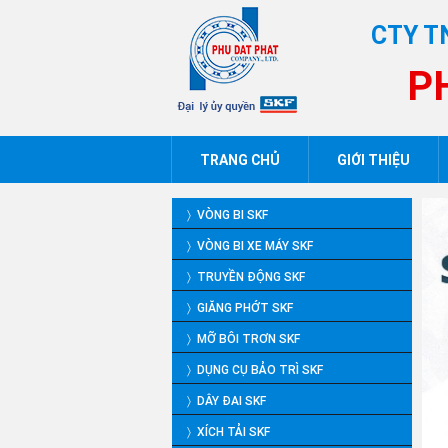
CTY T
P
TRANG CHỦ
GIỚI THIỆU
〉 VÒNG BI SKF
〉 VÒNG BI XE MÁY SKF
〉 TRUYỀN ĐỘNG SKF
〉 GIĂNG PHỚT SKF
〉 MỠ BÔI TRƠN SKF
〉 DỤNG CỤ BẢO TRÌ SKF
〉 DÂY ĐAI SKF
〉 XÍCH TẢI SKF