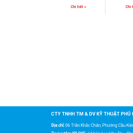
Chi tiết »
Chi tiết »
Chi 
CTY TNHH TM & DV KỸ THUẬT PHÚ
Địa chỉ:
06 Trần Khắc Chân, Phường Cầu Kiệ