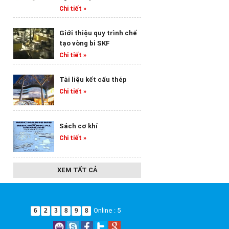
Chi tiết »
Chi tiết »
Chi tiết »
Giới thiệu quy trình chế
tạo vòng bi SKF
Chi tiết »
Tài liệu kết cấu thép
Chi tiết »
Sách cơ khí
Chi tiết »
XEM TẤT CẢ
Online : 5
6
2
3
8
9
8