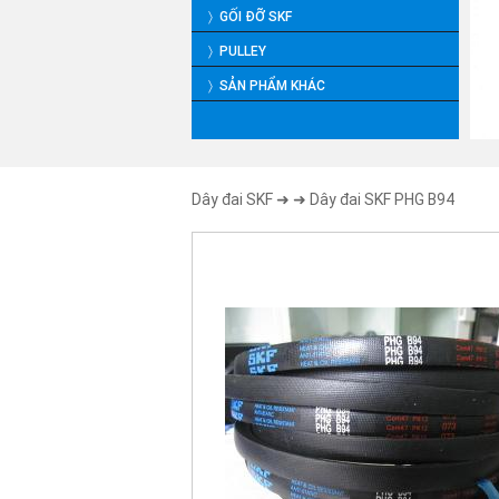
〉 GỐI ĐỠ SKF
〉 PULLEY
〉 SẢN PHẨM KHÁC
Dây đai SKF
➜
➜ Dây đai SKF PHG B94