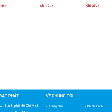
tiết »
Chi tiết »
Chi tiết »
 ĐẠT PHÁT
VỀ CHÚNG TÔI
u, Thành phố Hồ Chí Minh
» Trang chủ
» Chính sách