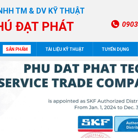
NHH TM & DV KỸ THUẬT
HÚ ĐẠT PHÁT
0903
SẢN PHẨM
TÀI LIỆU KỸ THUẬT
TUYỂN DỤNG