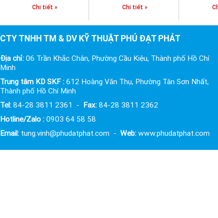
Chi tiết »
Chi tiết »
Chi
CTY TNHH TM & DV KỸ THUẬT PHÚ ĐẠT PHÁT
Địa chỉ:
06 Trần Khắc Chân, Phường Cầu Kiệu, Thành phố Hồ Chí
Minh
Trung tâm KD SKF :
612 Hoàng Văn Thụ, Phường Tân Sơn Nhất,
Thành phố Hồ Chí Minh
Tel:
84-28 3811 2361 -
Fax:
84-28 3811 2362
Hotline/Zalo :
0903 64 58 58
Email:
tung.vinh@phudatphat.com -
Web:
www.phudatphat.com