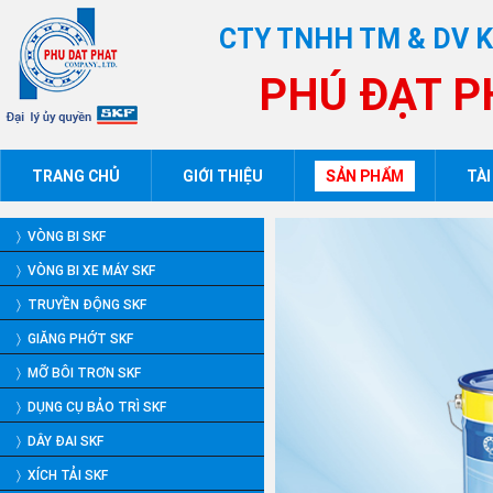
CTY TNHH TM & DV 
PHÚ ĐẠT P
TRANG CHỦ
GIỚI THIỆU
SẢN PHẨM
TÀI
〉 VÒNG BI SKF
〉 VÒNG BI XE MÁY SKF
〉 TRUYỀN ĐỘNG SKF
〉 GIĂNG PHỚT SKF
〉 MỠ BÔI TRƠN SKF
〉 DỤNG CỤ BẢO TRÌ SKF
〉 DÂY ĐAI SKF
〉 XÍCH TẢI SKF