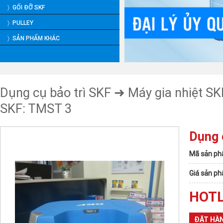
〉 GỐI ĐỠ SKF
〉 PULLEY
〉 SẢN PHẨM KHÁC
Dụng cụ bảo trì SKF
➜
Máy gia nhiệt SK
SKF: TMST 3
Dụng 
Mã sản ph
Giá sản p
HOTL
ĐẶT HÀ