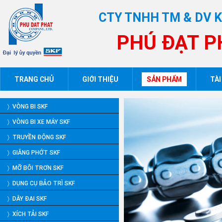
CTY TNHH TM & DV 
PHÚ ĐẠT P
TRANG CHỦ
GIỚI THIỆU
SẢN PHẨM
TÀI
〉 VÒNG BI SKF
〉 VÒNG BI XE MÁY SKF
〉 TRUYỀN ĐỘNG SKF
〉 GIĂNG PHỚT SKF
〉 MỠ BÔI TRƠN SKF
〉 DỤNG CỤ BẢO TRÌ SKF
〉 DÂY ĐAI SKF
〉 XÍCH TẢI SKF