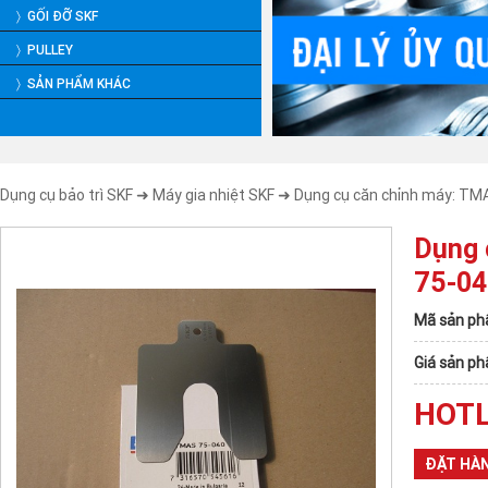
〉 GỐI ĐỠ SKF
〉 PULLEY
〉 SẢN PHẨM KHÁC
Dụng cụ bảo trì SKF
➜
Máy gia nhiệt SKF
➜ Dụng cụ căn chỉnh máy: TM
Dụng 
75-04
Mã sản ph
Giá sản p
HOTL
ĐẶT HÀ