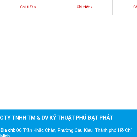
Chi tiết »
Chi tiết »
Ch
CTY TNHH TM & DV KỸ THUẬT PHÚ ĐẠT PHÁT
Địa chỉ:
06 Trần Khắc Chân, Phường Cầu Kiệu, Thành phố Hồ Chí
Minh