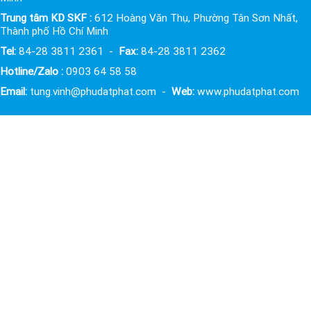
Trung tâm KD SKF :
612 Hoàng Văn Thụ, Phường Tân Sơn Nhất,
Thành phố Hồ Chí Minh
Tel:
84-28 3811 2361 -
Fax:
84-28 3811 2362
Hotline/Zalo :
0903 64 58 58
Email:
tung.vinh@phudatphat.com -
Web:
www.phudatphat.com