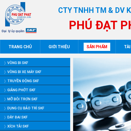
CTY TNHH TM & DV 
PHÚ ĐẠT P
TRANG CHỦ
GIỚI THIỆU
SẢN PHẨM
TÀI
〉 VÒNG BI SKF
〉 VÒNG BI XE MÁY SKF
〉 TRUYỀN ĐỘNG SKF
〉 GIĂNG PHỚT SKF
〉 MỠ BÔI TRƠN SKF
〉 DỤNG CỤ BẢO TRÌ SKF
〉 DÂY ĐAI SKF
〉 XÍCH TẢI SKF