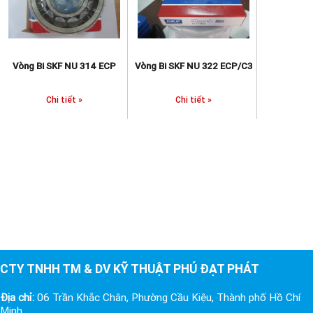
Vòng Bi SKF NU 314 ECP
Vòng Bi SKF NU 322 ECP/C3
Chi tiết »
Chi tiết »
CTY TNHH TM & DV KỸ THUẬT PHÚ ĐẠT PHÁT
Địa chỉ:
06 Trần Khắc Chân, Phường Cầu Kiệu, Thành phố Hồ Chí
Minh