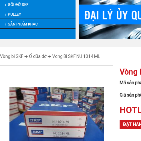
〉 GỐI ĐỠ SKF
〉 PULLEY
〉 SẢN PHẨM KHÁC
Vòng bi SKF
➜
Ổ đũa đỡ
➜ Vòng Bi SKF NU 1014 ML
Vòng 
Mã sản ph
Giá sản p
HOTL
ĐẶT HÀ