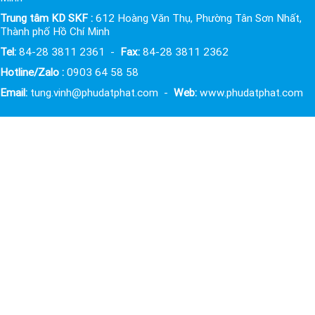
Trung tâm KD SKF :
612 Hoàng Văn Thụ, Phường Tân Sơn Nhất,
Thành phố Hồ Chí Minh
Tel:
84-28 3811 2361 -
Fax:
84-28 3811 2362
Hotline/Zalo :
0903 64 58 58
Email:
tung.vinh@phudatphat.com -
Web:
www.phudatphat.com