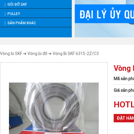
〉 GỐI ĐỠ SKF
〉 PULLEY
〉 SẢN PHẨM KHÁC
Vòng bi SKF
➜
Vòng bi đỡ
➜ Vòng Bi SKF 6315-2Z/C3
Vòng 
Mã sản ph
Giá sản p
HOTL
ĐẶT HÀ