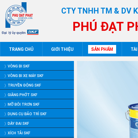
CTY TNHH TM & DV 
PHÚ ĐẠT P
TRANG CHỦ
GIỚI THIỆU
SẢN PHẨM
TÀI
〉 VÒNG BI SKF
〉 VÒNG BI XE MÁY SKF
〉 TRUYỀN ĐỘNG SKF
〉 GIĂNG PHỚT SKF
〉 MỠ BÔI TRƠN SKF
〉 DỤNG CỤ BẢO TRÌ SKF
〉 DÂY ĐAI SKF
〉 XÍCH TẢI SKF