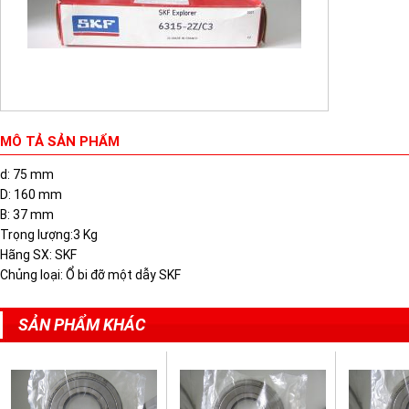
MÔ TẢ SẢN PHẨM
d: 75 mm
D: 160 mm
B: 37 mm
Trọng lượng:3 Kg
Hãng SX: SKF
Chủng loại: Ổ bi đỡ một dẫy SKF
SẢN PHẨM KHÁC