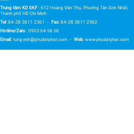
Trung tâm KD SKF :
612 Hoàng Văn Thụ, Phường Tân Sơn Nhất,
Thành phố Hồ Chí Minh
Tel:
84-28 3811 2361 -
Fax:
84-28 3811 2362
Hotline/Zalo :
0903 64 58 58
Email:
tung.vinh@phudatphat.com -
Web:
www.phudatphat.com