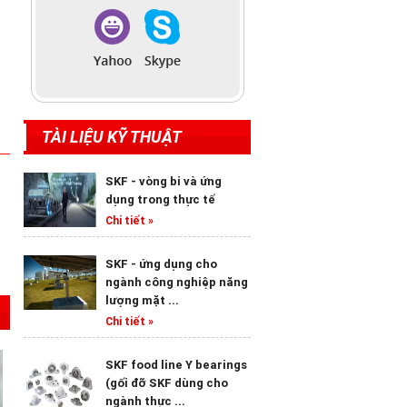
TÀI LIỆU KỸ THUẬT
SKF - vòng bi và ứng
dụng trong thực tế
Chi tiết »
SKF - ứng dụng cho
ngành công nghiệp năng
lượng mặt ...
Chi tiết »
SKF food line Y bearings
(gối đỡ SKF dùng cho
ngành thực ...