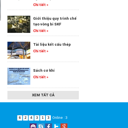
Chi tiết »
Giới thiệu quy trình chế
tạo vòng bi SKF
Vòng Bi SKF 22213 E
Vòng Bi SKF 22215 E
Vòng Bi 
Chi tiết »
Chi tiết »
Chi tiết »
Ch
Tài liệu kết cấu thép
Chi tiết »
Sách cơ khí
Chi tiết »
XEM TẤT CẢ
Online : 3
6
2
4
3
1
3