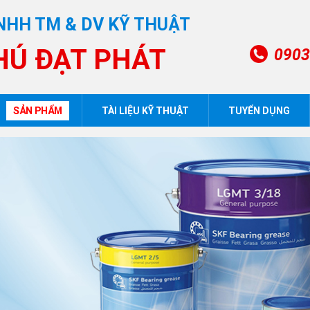
NHH TM & DV KỸ THUẬT
HÚ ĐẠT PHÁT
0903
SẢN PHẨM
TÀI LIỆU KỸ THUẬT
TUYỂN DỤNG