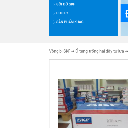
〉 GỐI ĐỠ SKF
〉 PULLEY
〉 SẢN PHẨM KHÁC
Vòng bi SKF
➜
Ổ tang trống hai dãy tự lựa
➜