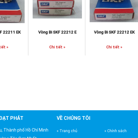
22211 EK
Vòng Bi SKF 22212 E
Vòng Bi SKF 22212 EK
 »
Chi tiết »
Chi tiết »
 ĐẠT PHÁT
VỀ CHÚNG TÔI
u, Thành phố Hồ Chí Minh
» Trang chủ
» Chính sách