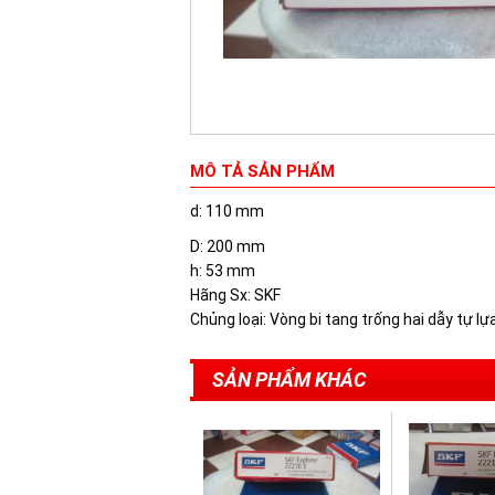
MÔ TẢ SẢN PHẨM
d: 110 mm
D: 200 mm
h: 53 mm
Hãng Sx: SKF
Chủng loại: Vòng bi tang trống hai dẫy tự lự
SẢN PHẨM KHÁC