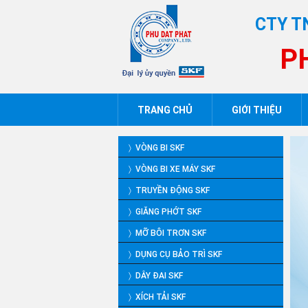
CTY T
P
TRANG CHỦ
GIỚI THIỆU
〉 VÒNG BI SKF
〉 VÒNG BI XE MÁY SKF
〉 TRUYỀN ĐỘNG SKF
〉 GIĂNG PHỚT SKF
〉 MỠ BÔI TRƠN SKF
〉 DỤNG CỤ BẢO TRÌ SKF
〉 DÂY ĐAI SKF
〉 XÍCH TẢI SKF