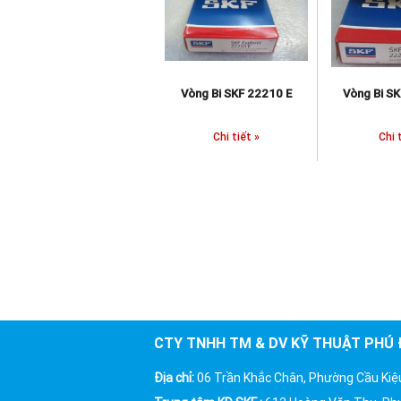
Vòng Bi SKF 21314 E
Vòng Bi SKF 22210 E
Vòng Bi SKF 
Chi tiết »
Chi tiết »
Chi tiết
CTY TNHH TM & DV KỸ THUẬT PHÚ
Địa chỉ:
06 Trần Khắc Chân, Phường Cầu Kiệ