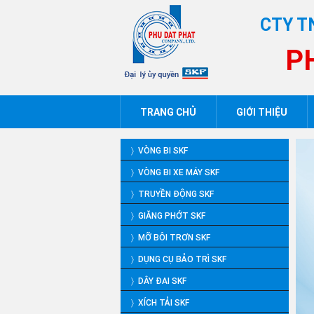
CTY T
P
TRANG CHỦ
GIỚI THIỆU
〉 VÒNG BI SKF
〉 VÒNG BI XE MÁY SKF
〉 TRUYỀN ĐỘNG SKF
〉 GIĂNG PHỚT SKF
〉 MỠ BÔI TRƠN SKF
〉 DỤNG CỤ BẢO TRÌ SKF
〉 DÂY ĐAI SKF
〉 XÍCH TẢI SKF