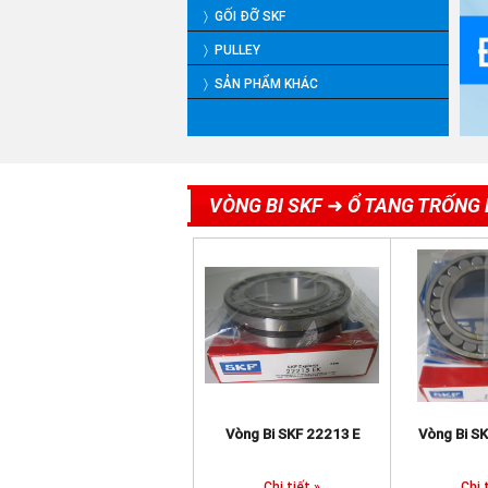
〉 GỐI ĐỠ SKF
〉 PULLEY
〉 SẢN PHẨM KHÁC
VÒNG BI SKF ➜ Ổ TANG TRỐNG 
Vòng Bi SKF 22213 E
Vòng Bi S
Chi tiết »
Chi 