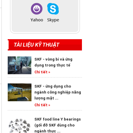
TÀI LIỆU KỸ THUẬT
SKF - vòng bi và ứng
dụng trong thực tế
Chi tiết »
SKF - ứng dụng cho
ngành công nghiệp năng
lượng mặt ...
Chi tiết »
SKF food line Y bearings
(gối đỡ SKF dùng cho
ngành thực ...