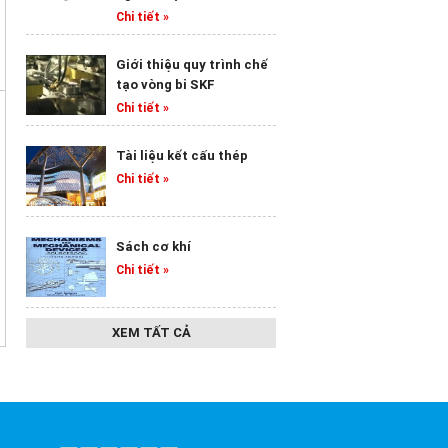
Chi tiết »
Giới thiệu quy trình chế
tạo vòng bi SKF
Chi tiết »
Tài liệu kết cấu thép
Chi tiết »
Sách cơ khí
Chi tiết »
XEM TẤT CẢ