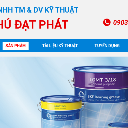
NHH TM & DV KỸ THUẬT
HÚ ĐẠT PHÁT
0903
SẢN PHẨM
TÀI LIỆU KỸ THUẬT
TUYỂN DỤNG