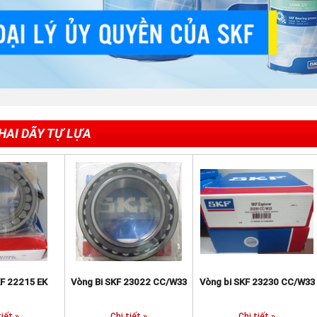
HAI DÃY TỰ LỰA
KF 22215 EK
Vòng Bi SKF 23022 CC/W33
Vòng bi SKF 23230 CC/W33
tiết »
Chi tiết »
Chi tiết »