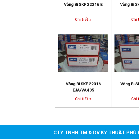
Vòng Bi SKF 22216 E
Vòng Bi S
Chi tiết »
Chi 
Vòng Bi SKF 22316
Vòng Bi S
EJA/VA405
Chi tiết »
Chi 
CTY TNHH TM & DV KỸ THUẬT PHÚ